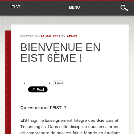
Main
Skip to content
EIST
MENU
menu
POSTED ON
16 MAI 2023
BY
ADMIN
BIENVENUE EN
EIST 6ÈME !
Email
Qu’est ce que l’EIST ?
EIST
signifie
E
nseignement
I
ntégré des
S
ciences et
T
echnologies. Dans cette discipline nous essaierons
de comprendre de quoi est fait le Monde en étudiant