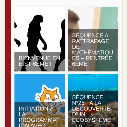
Séquence n°16 (Module03) : Objets techniques,
fonctions, constitution et fonctionnement
SÉQUENCE A –
RATTRAPAGE
DE
MATHÉMATIQU
BIENVENUE EN
ES – RENTRÉE
EIST 6ÈME !
6ÈME
SÉQUENCE
N°25 : A LA
INITIATION À
DÉCOUVERTE
LA
D’UN
PROGRAMMAT
ÉCOSYSTÈME
ION AVEC
: LA